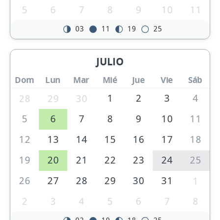
5
6
7
8
9
10
11
03
11
19
25
JULIO
Dom
Lun
Mar
Mié
Jue
Vie
Sáb
1
2
3
4
28
29
30
5
6
7
8
9
10
11
12
13
14
15
16
17
18
19
20
21
22
23
24
25
26
27
28
29
30
31
1
2
3
4
5
6
7
8