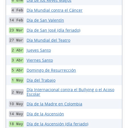
Día de los Reyes Magos
6 Ene
Día Mundial contra el Cáncer
4 Feb
Día de San Valentín
14 Feb
Día de San José (día feriado)
23 Mar
Día Mundial del Teatro
27 Mar
Jueves Santo
2 Abr
Viernes Santo
3 Abr
Domingo de Resurrección
5 Abr
Día del Trabajo
1 May
Día Internacional contra el Bullying o el Acoso
2 May
Escolar
Día de la Madre en Colombia
10 May
Día de la Ascensión
14 May
Día de la Ascensión (día feriado)
18 May