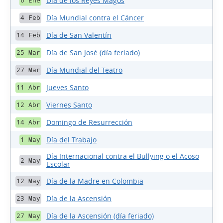
Día de los Reyes Magos
6 Ene
Día Mundial contra el Cáncer
4 Feb
Día de San Valentín
14 Feb
Día de San José (día feriado)
25 Mar
Día Mundial del Teatro
27 Mar
Jueves Santo
11 Abr
Viernes Santo
12 Abr
Domingo de Resurrección
14 Abr
Día del Trabajo
1 May
Día Internacional contra el Bullying o el Acoso
2 May
Escolar
Día de la Madre en Colombia
12 May
Día de la Ascensión
23 May
Día de la Ascensión (día feriado)
27 May