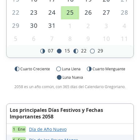
22
23
24
25
26
27
28
29
30
31
1
2
3
4
5
6
7
8
9
10
11
07
15
22
29
Cuarto Creciente
Luna Llena
Cuarto Menguante
Luna Nueva
2058 es un año común, con 365 días del Calendario Gregoriano.
Los principales Días Festivos y Fechas
Importantes 2058
Día de Año Nuevo
1 Ene