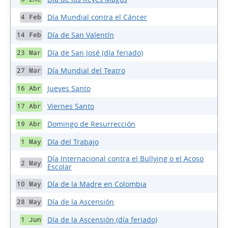
Día Mundial contra el Cáncer
4 Feb
Día de San Valentín
14 Feb
Día de San José (día feriado)
23 Mar
Día Mundial del Teatro
27 Mar
Jueves Santo
16 Abr
Viernes Santo
17 Abr
Domingo de Resurrección
19 Abr
Día del Trabajo
1 May
Día Internacional contra el Bullying o el Acoso
2 May
Escolar
Día de la Madre en Colombia
10 May
Día de la Ascensión
28 May
Día de la Ascensión (día feriado)
1 Jun