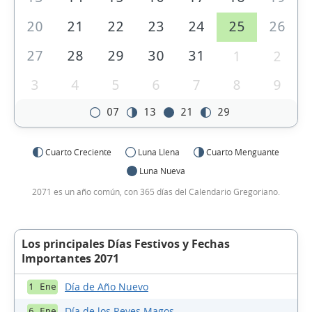
20
21
22
23
24
25
26
27
28
29
30
31
1
2
3
4
5
6
7
8
9
07
13
21
29
Cuarto Creciente
Luna Llena
Cuarto Menguante
Luna Nueva
2071 es un año común, con 365 días del Calendario Gregoriano.
Los principales Días Festivos y Fechas
Importantes 2071
Día de Año Nuevo
1 Ene
Día de los Reyes Magos
6 Ene