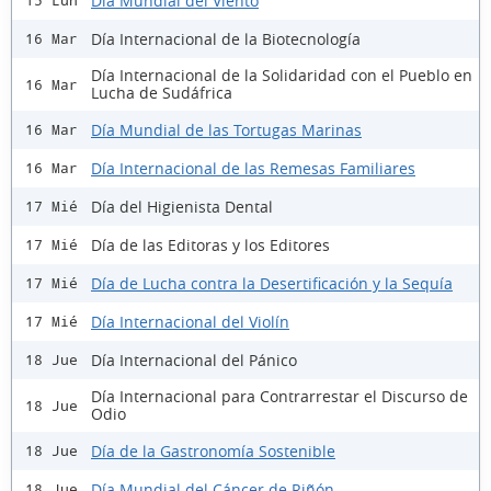
Día Mundial del Viento
15 Lun
Día Internacional de la Biotecnología
16 Mar
Día Internacional de la Solidaridad con el Pueblo en
16 Mar
Lucha de Sudáfrica
Día Mundial de las Tortugas Marinas
16 Mar
Día Internacional de las Remesas Familiares
16 Mar
Día del Higienista Dental
17 Mié
Día de las Editoras y los Editores
17 Mié
Día de Lucha contra la Desertificación y la Sequía
17 Mié
Día Internacional del Violín
17 Mié
Día Internacional del Pánico
18 Jue
Día Internacional para Contrarrestar el Discurso de
18 Jue
Odio
Día de la Gastronomía Sostenible
18 Jue
Día Mundial del Cáncer de Riñón
18 Jue