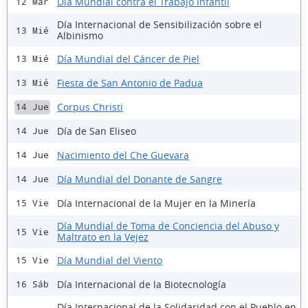
Día Mundial contra el Trabajo Infantil
12 Mar
Día Internacional de Sensibilización sobre el
13 Mié
Albinismo
Día Mundial del Cáncer de Piel
13 Mié
Fiesta de San Antonio de Padua
13 Mié
Corpus Christi
14 Jue
Día de San Eliseo
14 Jue
Nacimiento del Che Guevara
14 Jue
Día Mundial del Donante de Sangre
14 Jue
Día Internacional de la Mujer en la Minería
15 Vie
Día Mundial de Toma de Conciencia del Abuso y
15 Vie
Maltrato en la Vejez
Día Mundial del Viento
15 Vie
Día Internacional de la Biotecnología
16 Sáb
Día Internacional de la Solidaridad con el Pueblo en