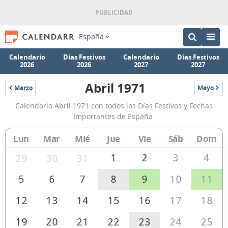
España
Calendario
Días Festivos
Calendario
Días Festivos
2026
2026
2027
2027
Abril 1971
Marzo
Mayo
1971
1971
Calendario
Calendario Abril 1971 con todos los Días Festivos y Fechas
Abril
Importantes de España.
1971
Lun
Mar
Mié
Jue
Vie
Sáb
Dom
de
España
1
2
3
4
29
30
31
5
6
7
8
9
10
11
12
13
14
15
16
17
18
19
20
21
22
23
24
25