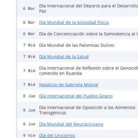
Día Internacional del Deporte para el Desarrollo
6 Mar
Paz
Día Mundial de la Actividad Física
6 Mar
Día de Concienciación sobre la Somnolencia al 
6 Mar
Día Mundial de las Palomitas Dulces
7 Mié
Día Mundial de la Salud
7 Mié
Día Internacional de Reflexión sobre el Genocid
7 Mié
cometido en Ruanda
Natalicio de Gabriela Mistral
7 Mié
Día Internacional del Pueblo Gitano
8 Jue
Día Internacional de Oposición a los Alimentos
8 Jue
Transgénicos
Día Mundial del Neurocirujano
8 Jue
Día del Unicornio
9 Vie