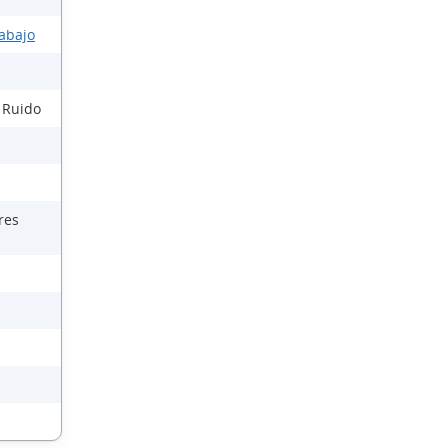
rabajo
l Ruido
res