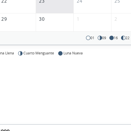
22
23
24
25
29
30
1
2
01
09
16
22
na Llena
Cuarto Menguante
Luna Nueva