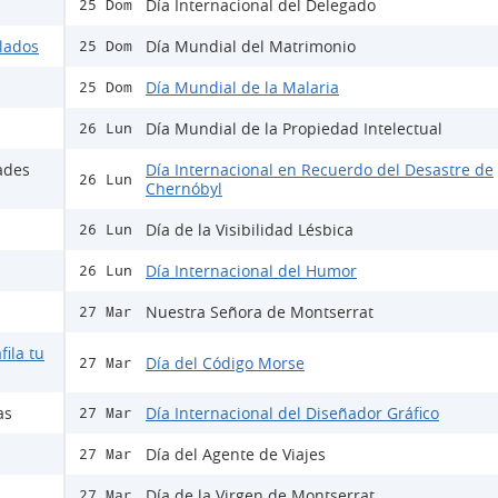
Día Internacional del Delegado
25 Dom
ulados
Día Mundial del Matrimonio
25 Dom
Día Mundial de la Malaria
25 Dom
Día Mundial de la Propiedad Intelectual
26 Lun
ades
Día Internacional en Recuerdo del Desastre de
26 Lun
Chernóbyl
Día de la Visibilidad Lésbica
26 Lun
Día Internacional del Humor
26 Lun
Nuestra Señora de Montserrat
27 Mar
fila tu
Día del Código Morse
27 Mar
as
Día Internacional del Diseñador Gráfico
27 Mar
Día del Agente de Viajes
27 Mar
Día de la Virgen de Montserrat
27 Mar