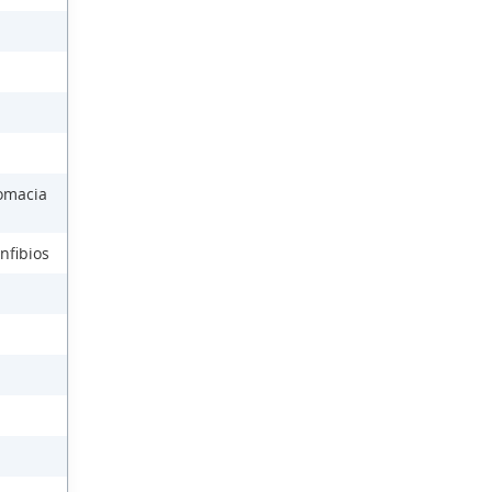
lomacia
nfibios