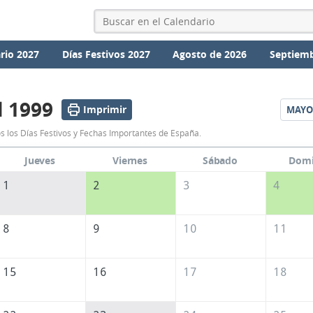
rio 2027
Días Festivos 2027
Agosto de 2026
Septiemb
l 1999
Imprimir
MAYO
Calendario
s los Días Festivos y Fechas Importantes de España.
Abril
Jueves
Viernes
Sábado
Dom
1999
1
2
3
4
de
España
8
9
10
11
15
16
17
18