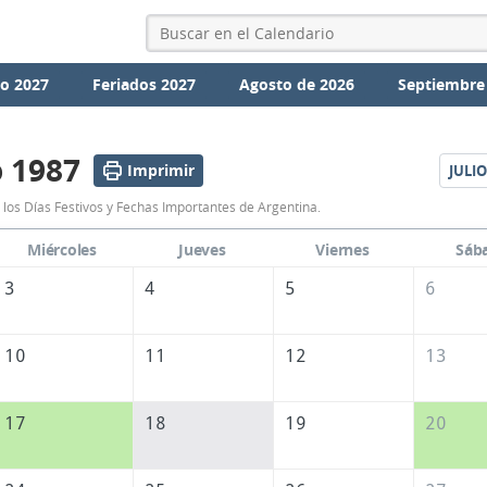
io 2027
Feriados 2027
Agosto de 2026
Septiembre
o 1987
Imprimir
JULIO
Calendario
 los Días Festivos y Fechas Importantes de Argentina.
Junio
Miércoles
Jueves
Viernes
Sáb
1987
3
4
5
6
de
Argentina
10
11
12
13
17
18
19
20