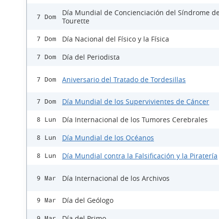
Día Mundial de Concienciación del Síndrome d
7 Dom
Tourette
Día Nacional del Físico y la Física
7 Dom
Día del Periodista
7 Dom
Aniversario del Tratado de Tordesillas
7 Dom
Día Mundial de los Supervivientes de Cáncer
7 Dom
Día Internacional de los Tumores Cerebrales
8 Lun
Día Mundial de los Océanos
8 Lun
Día Mundial contra la Falsificación y la Piratería
8 Lun
Día Internacional de los Archivos
9 Mar
Día del Geólogo
9 Mar
Día del Primo
9 Mar