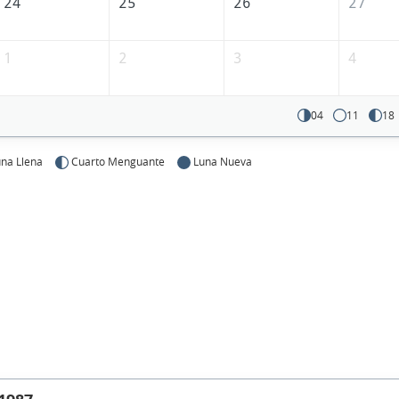
24
25
26
27
1
2
3
4
04
11
18
na Llena
Cuarto Menguante
Luna Nueva