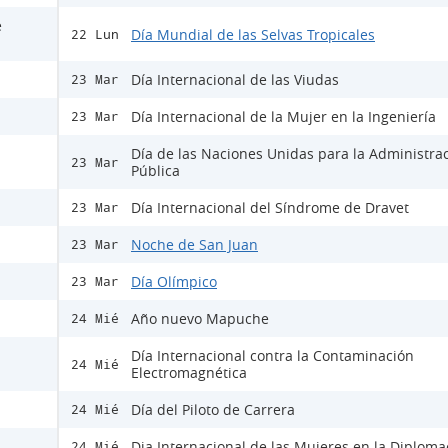
e
Día Mundial de las Selvas Tropicales
22 Lun
Día Internacional de las Viudas
23 Mar
Día Internacional de la Mujer en la Ingeniería
23 Mar
Día de las Naciones Unidas para la Administra
23 Mar
Pública
Día Internacional del Síndrome de Dravet
23 Mar
Noche de San Juan
23 Mar
Día Olímpico
23 Mar
Año nuevo Mapuche
24 Mié
Día Internacional contra la Contaminación
24 Mié
Electromagnética
Día del Piloto de Carrera
24 Mié
Dia Internacional de las Mujeres en la Diploma
24 Mié