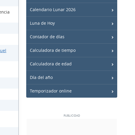
Calendario Lunar 2026
encia
Luna de Hoy
Contador de días
Calculadora de tiempo
nuel
Calculadora de edad
Día del año
Temporizador online