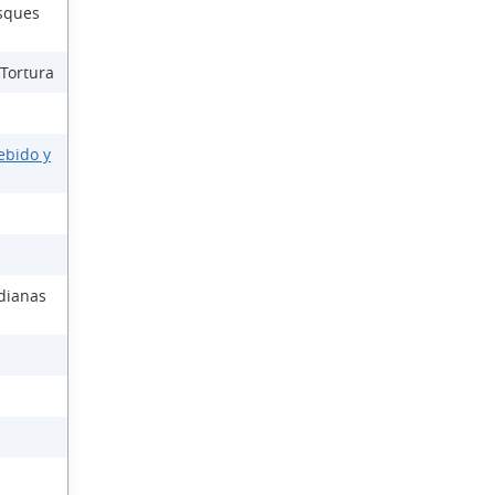
osques
 Tortura
ebido y
dianas