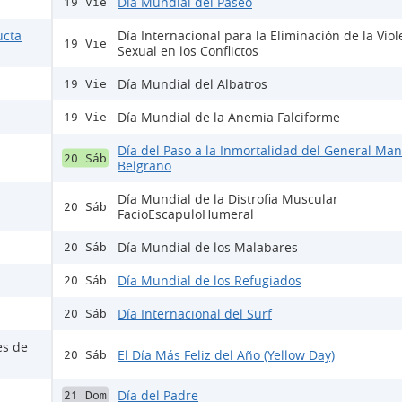
Día Mundial del Paseo
19 Vie
ucta
Día Internacional para la Eliminación de la Viol
19 Vie
Sexual en los Conflictos
Día Mundial del Albatros
19 Vie
Día Mundial de la Anemia Falciforme
19 Vie
Día del Paso a la Inmortalidad del General Ma
20 Sáb
Belgrano
Día Mundial de la Distrofia Muscular
20 Sáb
FacioEscapuloHumeral
Día Mundial de los Malabares
20 Sáb
Día Mundial de los Refugiados
20 Sáb
Día Internacional del Surf
20 Sáb
es de
El Día Más Feliz del Año (Yellow Day)
20 Sáb
Día del Padre
21 Dom