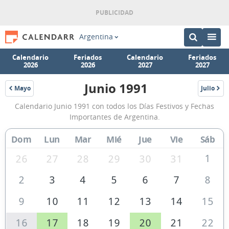
Argentina
Calendario
Feriados
Calendario
Feriados
2026
2026
2027
2027
Junio 1991
Mayo
Julio
1991
1991
Calendario
Calendario Junio 1991 con todos los Días Festivos y Fechas
Junio
Importantes de Argentina.
1991
Dom
Lun
Mar
Mié
Jue
Vie
Sáb
de
Argentina
1
26
27
28
29
30
31
2
3
4
5
6
7
8
9
10
11
12
13
14
15
16
17
18
19
20
21
22