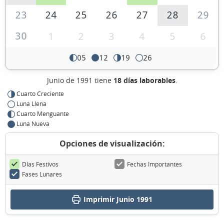
23
24
25
26
27
28
29
30
1
2
3
4
5
6
05
12
19
26
Junio de 1991 tiene
18 días laborables
.
Cuarto Creciente
Luna Llena
Cuarto Menguante
Luna Nueva
Opciones de visualización:
Días Festivos
Fechas Importantes
Fases Lunares
Imprimir Junio 1991