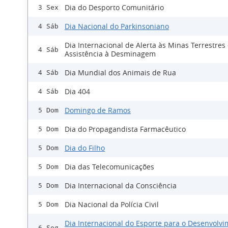
Dia do Desporto Comunitário
3 Sex
Dia Nacional do Parkinsoniano
4 Sáb
Dia Internacional de Alerta às Minas Terrestres
4 Sáb
Assistência à Desminagem
Dia Mundial dos Animais de Rua
4 Sáb
Dia 404
4 Sáb
Domingo de Ramos
5 Dom
Dia do Propagandista Farmacêutico
5 Dom
Dia do Filho
5 Dom
Dia das Telecomunicações
5 Dom
Dia Internacional da Consciência
5 Dom
Dia Nacional da Polícia Civil
5 Dom
Dia Internacional do Esporte para o Desenvolvi
6 Seg