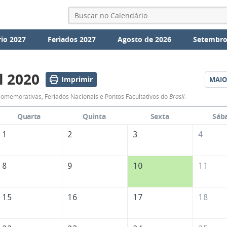
io 2027
Feriados 2027
Agosto de 2026
Setembro
l 2020
Imprimir
MAIO
Calendário
omemorativas, Feriados Nacionais e Pontos Facultativos do
Brasil
.
de
Quarta
Quinta
Sexta
Sáb
Abril
1
2
3
4
de
2020
8
9
10
11
15
16
17
18