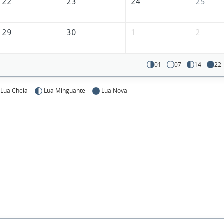
22
23
24
25
29
30
1
2
01
07
14
22
Lua Cheia
Lua Minguante
Lua Nova