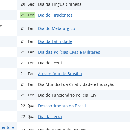
Dia da Língua Chinesa
20 Seg
Dia de Tiradentes
21 Ter
 e
Dia do Metalúrgico
21 Ter
Dia da Latinidade
21 Ter
Dia das Polícias Civis e Militares
21 Ter
Dia do Têxtil
21 Ter
Aniversário de Brasília
21 Ter
Dia Mundial da Criatividade e Inovação
21 Ter
Dia do Funcionário Policial Civil
21 Ter
Descobrimento do Brasil
22 Qua
Dia da Terra
22 Qua
mento e
Dia do Agente de Viagem
22 Qua