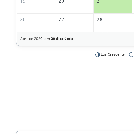
19
20
21
26
27
28
Abril de 2020 tem
20 dias úteis
.
Lua Crescente