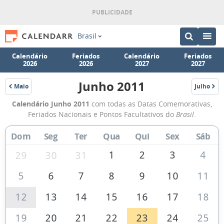
Brasil
Calendário
Feriados
Calendário
Feriados
2026
2026
2027
2027
Junho 2011
Maio
Julho
2011
2011
Calendário
Calendário Junho 2011
com todas as Datas Comemorativas,
de
Feriados Nacionais e Pontos Facultativos do
Brasil
.
Junho
Dom
Seg
Ter
Qua
Qui
Sex
Sáb
de
2011
1
2
3
4
29
30
31
5
6
7
8
9
10
11
12
13
14
15
16
17
18
19
20
21
22
23
24
25