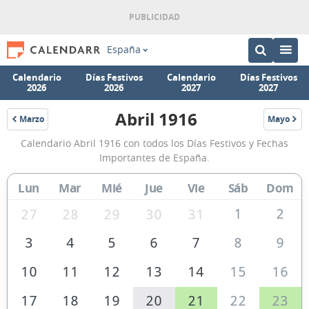
España
Calendario
Días Festivos
Calendario
Días Festivos
2026
2026
2027
2027
Abril 1916
Marzo
Mayo
1916
1916
Calendario
Calendario Abril 1916 con todos los Días Festivos y Fechas
Abril
Importantes de España.
1916
Lun
Mar
Mié
Jue
Vie
Sáb
Dom
de
España
1
2
27
28
29
30
31
3
4
5
6
7
8
9
10
11
12
13
14
15
16
17
18
19
20
21
22
23