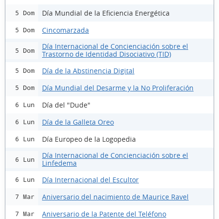
Día Mundial de la Eficiencia Energética
5 Dom
Cincomarzada
5 Dom
Día Internacional de Concienciación sobre el
5 Dom
Trastorno de Identidad Disociativo (TID)
Día de la Abstinencia Digital
5 Dom
Día Mundial del Desarme y la No Proliferación
5 Dom
Día del "Dude"
6 Lun
Día de la Galleta Oreo
6 Lun
Día Europeo de la Logopedia
6 Lun
Día Internacional de Concienciación sobre el
6 Lun
Linfedema
Día Internacional del Escultor
6 Lun
Aniversario del nacimiento de Maurice Ravel
7 Mar
Aniversario de la Patente del Teléfono
7 Mar