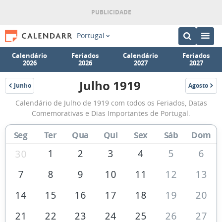
Portugal
Calendário
Feriados
Calendário
Feriados
2026
2026
2027
2027
Julho 1919
Junho
Agosto
1919
1919
Calendário
Calendário de Julho de 1919 com todos os Feriados, Datas
de
Comemorativas e Dias Importantes de Portugal.
Julho
Seg
Ter
Qua
Qui
Sex
Sáb
Dom
de
1919
1
2
3
4
5
6
30
7
8
9
10
11
12
13
14
15
16
17
18
19
20
21
22
23
24
25
26
27