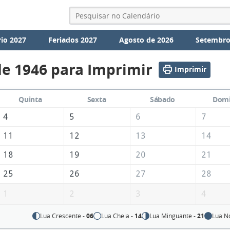
io 2027
Feriados 2027
Agosto de 2026
Setembro
de 1946 para Imprimir
Imprimir
Quinta
Sexta
Sábado
Dom
4
5
6
7
11
12
13
14
18
19
20
21
25
26
27
28
1
2
3
4
Lua Crescente -
06
Lua Cheia -
14
Lua Minguante -
21
Lua N