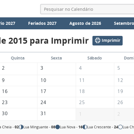
io 2027
Feriados 2027
Agosto de 2026
Setembro
de 2015 para Imprimir
Imprimir
Quinta
Sexta
Sábado
Dom
2
3
4
5
9
10
11
12
16
17
18
19
23
24
25
26
30
31
1
2
a Cheia -
02
Lua Minguante -
08
Lua Nova -
16
Lua Crescente -
24
Lua Ch