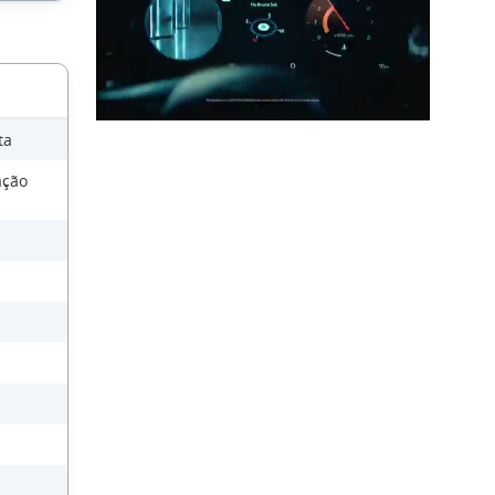
ta
ação