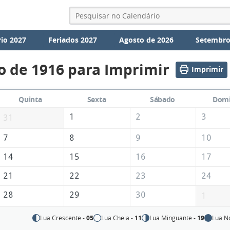
io 2027
Feriados 2027
Agosto de 2026
Setembro
o de 1916 para Imprimir
Imprimir
Quinta
Sexta
Sábado
Dom
1
2
3
31
7
8
9
10
14
15
16
17
21
22
23
24
28
29
30
1
Lua Crescente -
05
Lua Cheia -
11
Lua Minguante -
19
Lua N