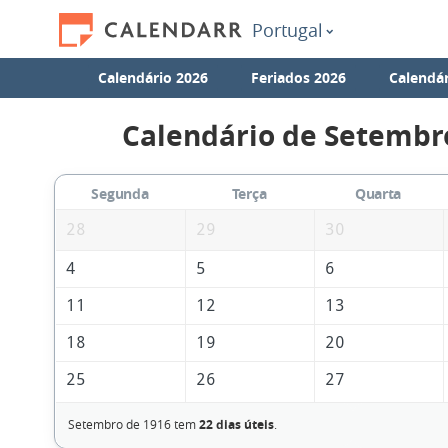
Portugal
Calendário 2026
Feriados 2026
Calendár
Calendário de Setembr
Segunda
Terça
Quarta
28
29
30
4
5
6
11
12
13
18
19
20
25
26
27
Setembro de 1916 tem
22 dias úteis
.