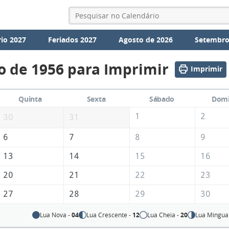
io 2027
Feriados 2027
Agosto de 2026
Setembro
o de 1956 para Imprimir
Imprimir
Quinta
Sexta
Sábado
Dom
1
2
30
31
6
7
8
9
13
14
15
16
20
21
22
23
27
28
29
30
Lua Nova -
04
Lua Crescente -
12
Lua Cheia -
20
Lua Mingua