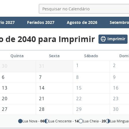
io 2027
Feriados 2027
Agosto de 2026
Setembro
o de 2040 para Imprimir
Imprimir
Quinta
Sexta
Sábado
Dom
1
2
30
31
6
7
8
9
13
14
15
16
20
21
22
23
27
28
29
30
Lua Nova -
06
Lua Crescente -
14
Lua Cheia -
20
Lua Mingua