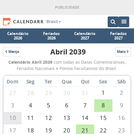
Brasil
Calendário
Feriados
Calendário
Feriados
2026
2026
2027
2027
Abril 2039
Março
Maio
2039
2039
Calendário
Calendário Abril 2039
com todas as Datas Comemorativas,
de
Feriados Nacionais e Pontos Facultativos do
Brasil
.
Abril
Dom
Seg
Ter
Qua
Qui
Sex
Sáb
de
2039
1
2
27
28
29
30
31
3
4
5
6
7
8
9
10
11
12
13
14
15
16
17
18
19
20
21
22
23