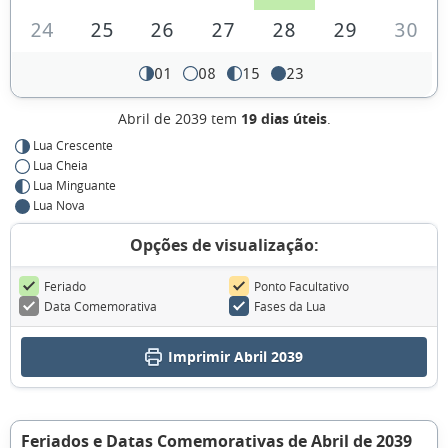
24
25
26
27
28
29
30
01
08
15
23
Abril de 2039 tem
19 dias úteis
.
Lua Crescente
Lua Cheia
Lua Minguante
Lua Nova
Opções de visualização:
Feriado
Ponto Facultativo
Data Comemorativa
Fases da Lua
Imprimir Abril 2039
Feriados e Datas Comemorativas de Abril de 2039