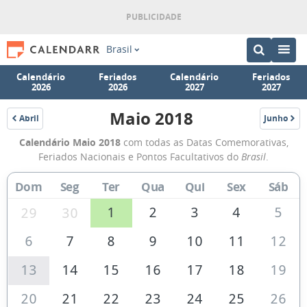
Brasil
Calendário
Feriados
Calendário
Feriados
2026
2026
2027
2027
Maio 2018
Abril
Junho
2018
2018
Calendário
Calendário Maio 2018
com todas as Datas Comemorativas,
de
Feriados Nacionais e Pontos Facultativos do
Brasil
.
Maio
Dom
Seg
Ter
Qua
Qui
Sex
Sáb
de
2018
1
2
3
4
5
29
30
6
7
8
9
10
11
12
13
14
15
16
17
18
19
20
21
22
23
24
25
26