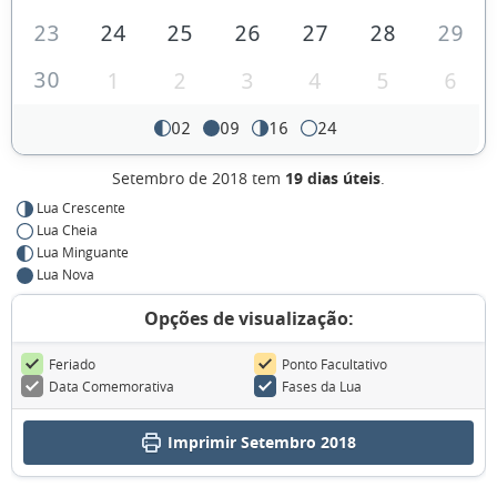
23
24
25
26
27
28
29
30
1
2
3
4
5
6
02
09
16
24
Setembro de 2018 tem
19 dias úteis
.
Lua Crescente
Lua Cheia
Lua Minguante
Lua Nova
Opções de visualização:
Feriado
Ponto Facultativo
Data Comemorativa
Fases da Lua
Imprimir Setembro 2018