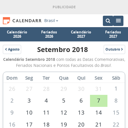
Brasil
Calendário
Feriados
Calendário
Feriados
2026
2026
2027
2027
Setembro 2018
Agosto
Outubro
2018
2018
Calendário
Calendário Setembro 2018
com todas as Datas Comemorativas,
de
Feriados Nacionais e Pontos Facultativos do
Brasil
.
Setembro
Dom
Seg
Ter
Qua
Qui
Sex
Sáb
de
2018
1
26
27
28
29
30
31
2
3
4
5
6
7
8
9
10
11
12
13
14
15
16
17
18
19
20
21
22