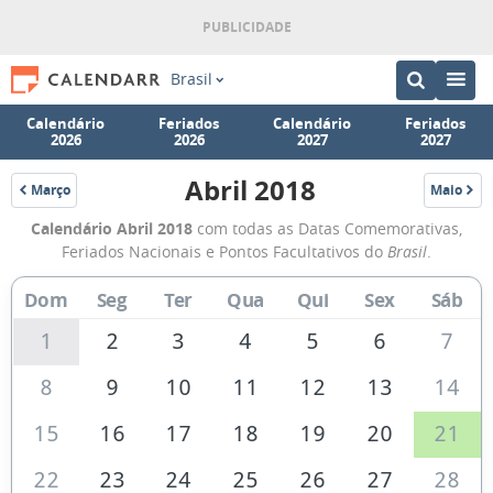
Brasil
Calendário
Feriados
Calendário
Feriados
2026
2026
2027
2027
Abril 2018
Março
Maio
2018
2018
Calendário
Calendário Abril 2018
com todas as Datas Comemorativas,
de
Feriados Nacionais e Pontos Facultativos do
Brasil
.
Abril
Dom
Seg
Ter
Qua
Qui
Sex
Sáb
de
2018
1
2
3
4
5
6
7
8
9
10
11
12
13
14
15
16
17
18
19
20
21
22
23
24
25
26
27
28