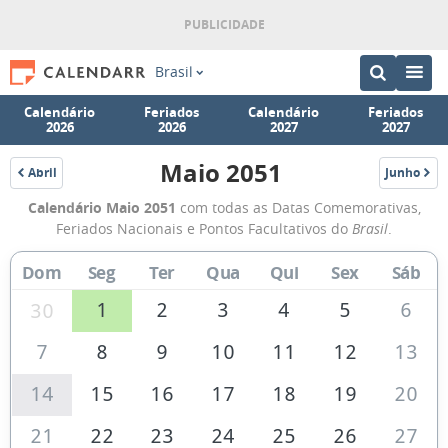
Brasil
Calendário
Feriados
Calendário
Feriados
2026
2026
2027
2027
Maio 2051
Abril
Junho
2051
2051
Calendário
Calendário Maio 2051
com todas as Datas Comemorativas,
de
Feriados Nacionais e Pontos Facultativos do
Brasil
.
Maio
Dom
Seg
Ter
Qua
Qui
Sex
Sáb
de
2051
1
2
3
4
5
6
30
7
8
9
10
11
12
13
14
15
16
17
18
19
20
21
22
23
24
25
26
27