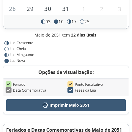
28
29
30
31
1
2
3
03
10
17
25
Maio de 2051 tem
22 dias úteis
.
Lua Crescente
Lua Cheia
Lua Minguante
Lua Nova
Opções de visualização:
Feriado
Ponto Facultativo
Data Comemorativa
Fases da Lua
Imprimir Maio 2051
Feriados e Datas Comemorativas de Maio de 2051