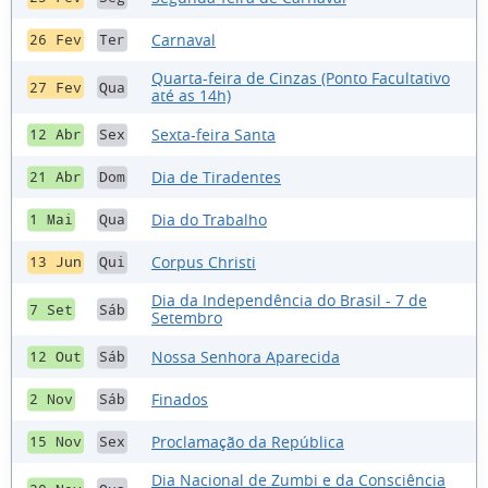
Carnaval
26 Fev
Ter
Quarta-feira de Cinzas (Ponto Facultativo
27 Fev
Qua
até as 14h)
Sexta-feira Santa
12 Abr
Sex
Dia de Tiradentes
21 Abr
Dom
Dia do Trabalho
1 Mai
Qua
Corpus Christi
13 Jun
Qui
Dia da Independência do Brasil - 7 de
7 Set
Sáb
Setembro
Nossa Senhora Aparecida
12 Out
Sáb
Finados
2 Nov
Sáb
Proclamação da República
15 Nov
Sex
Dia Nacional de Zumbi e da Consciência