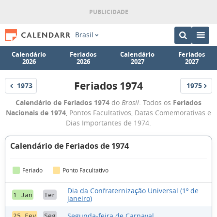
Brasil
Calendário
Feriados
Calendário
Feriados
2026
2026
2027
2027
Feriados 1974
1973
1975
Feriados
Feriados
Feriados
Calendário de Feriados 1974
do
Brasil
. Todos os
Feriados
1974
Nacionais de 1974
, Pontos Facultativos, Datas Comemorativas e
Dias Importantes de 1974.
Calendário de Feriados de 1974
Feriado
Ponto Facultativo
Dia da Confraternização Universal (1º de
1 Jan
Ter
janeiro)
Segunda-feira de Carnaval
25 Fev
Seg