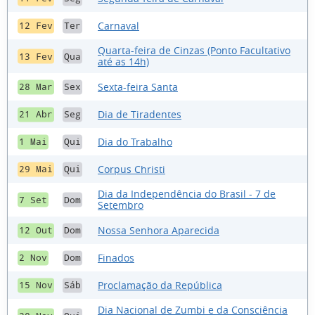
Carnaval
12 Fev
Ter
Quarta-feira de Cinzas (Ponto Facultativo
13 Fev
Qua
até as 14h)
Sexta-feira Santa
28 Mar
Sex
Dia de Tiradentes
21 Abr
Seg
Dia do Trabalho
1 Mai
Qui
Corpus Christi
29 Mai
Qui
Dia da Independência do Brasil - 7 de
7 Set
Dom
Setembro
Nossa Senhora Aparecida
12 Out
Dom
Finados
2 Nov
Dom
Proclamação da República
15 Nov
Sáb
Dia Nacional de Zumbi e da Consciência