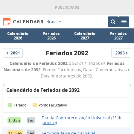
Brasil
Calendário
Feriados
Calendário
Feriados
2026
2026
2027
2027
Feriados 2092
2091
2093
Feriados
Feriados
Feriados
Calendário de Feriados 2092
do
Brasil
. Todos os
Feriados
2092
Nacionais de 2092
, Pontos Facultativos, Datas Comemorativas e
Dias Importantes de 2092.
Calendário de Feriados de 2092
Feriado
Ponto Facultativo
Dia da Confraternização Universal (1º de
1 Jan
Ter
janeiro)
Segunda-feira de Carnaval
11 Fev
Seg