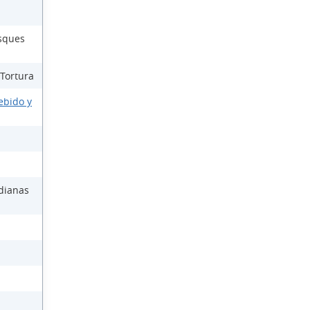
osques
 Tortura
ebido y
dianas