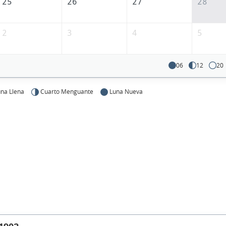
25
26
27
28
2
3
4
5
06
12
20
na Llena
Cuarto Menguante
Luna Nueva