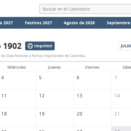
o 2027
Festivos 2027
Agosto de 2026
Septiembre
o 1902
Imprimir
JULIO
Calendario
 los Días Festivos y Fechas Importantes de Colombia.
Junio
Miércoles
Jueves
Viernes
Sáb
1902
4
5
6
7
de
Colombia
11
12
13
14
18
19
20
21