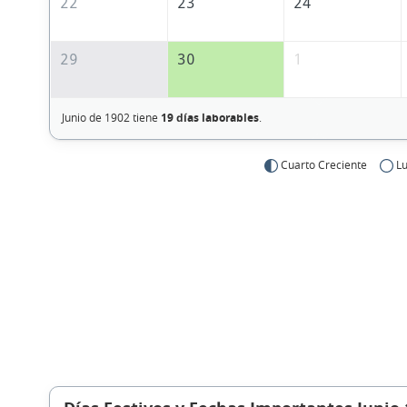
22
23
24
29
30
1
Junio de 1902 tiene
19 días laborables
.
Cuarto Creciente
Lu