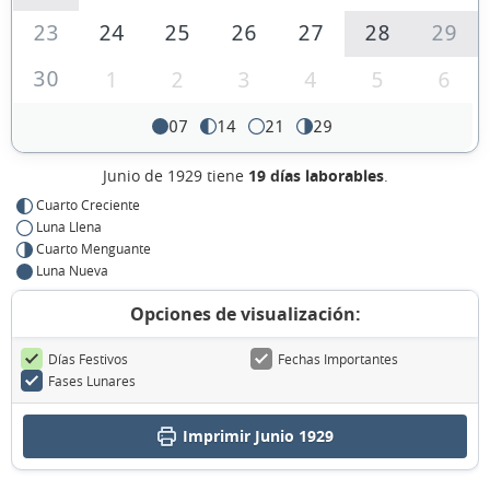
23
24
25
26
27
28
29
30
1
2
3
4
5
6
07
14
21
29
Junio de 1929 tiene
19 días laborables
.
Cuarto Creciente
Luna Llena
Cuarto Menguante
Luna Nueva
Opciones de visualización:
Días Festivos
Fechas Importantes
Fases Lunares
Imprimir Junio 1929