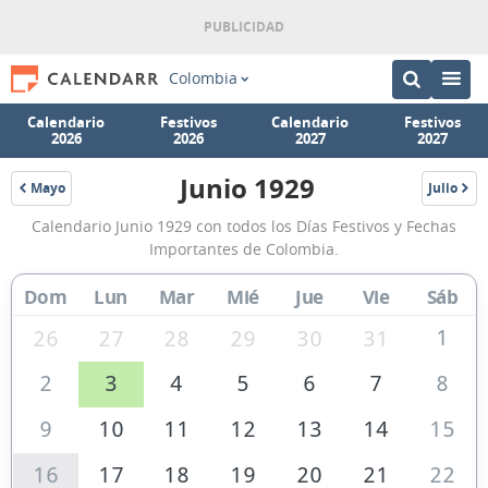
Colombia
Calendario
Festivos
Calendario
Festivos
2026
2026
2027
2027
Junio 1929
Mayo
Julio
1929
1929
Calendario
Calendario Junio 1929 con todos los Días Festivos y Fechas
Junio
Importantes de Colombia.
1929
Dom
Lun
Mar
Mié
Jue
Vie
Sáb
de
Colombia
1
26
27
28
29
30
31
2
3
4
5
6
7
8
9
10
11
12
13
14
15
16
17
18
19
20
21
22