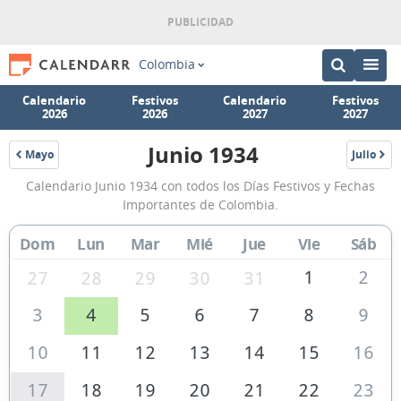
Colombia
Calendario
Festivos
Calendario
Festivos
2026
2026
2027
2027
Junio 1934
Mayo
Julio
1934
1934
Calendario
Calendario Junio 1934 con todos los Días Festivos y Fechas
Junio
Importantes de Colombia.
1934
Dom
Lun
Mar
Mié
Jue
Vie
Sáb
de
Colombia
1
2
27
28
29
30
31
3
4
5
6
7
8
9
10
11
12
13
14
15
16
17
18
19
20
21
22
23