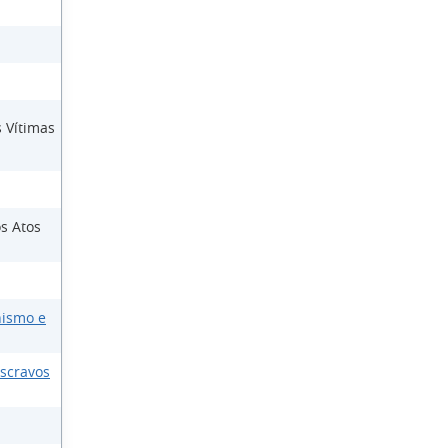
 Vítimas
s Atos
nismo e
Escravos