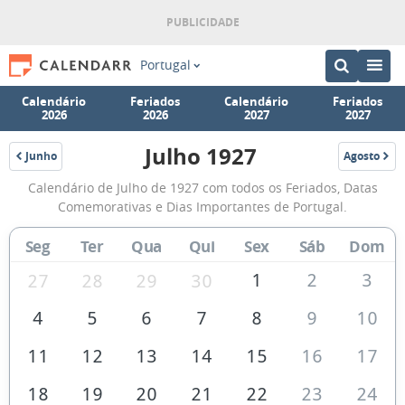
Portugal
Calendário
Feriados
Calendário
Feriados
2026
2026
2027
2027
Julho 1927
Junho
Agosto
1927
1927
Calendário
Calendário de Julho de 1927 com todos os Feriados, Datas
de
Comemorativas e Dias Importantes de Portugal.
Julho
Seg
Ter
Qua
Qui
Sex
Sáb
Dom
de
1927
1
2
3
27
28
29
30
4
5
6
7
8
9
10
11
12
13
14
15
16
17
18
19
20
21
22
23
24