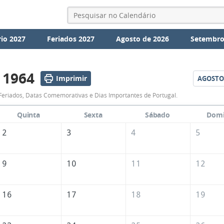
io 2027
Feriados 2027
Agosto de 2026
Setembro
 1964
Imprimir
AGOSTO
Calendário
Feriados, Datas Comemorativas e Dias Importantes de Portugal.
de
Quinta
Sexta
Sábado
Dom
Julho
2
3
4
5
de
1964
9
10
11
12
16
17
18
19