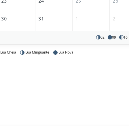
23
24
25
26
30
31
1
2
02
09
16
Lua Cheia
Lua Minguante
Lua Nova