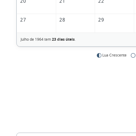
20
21
22
27
28
29
Julho de 1964 tem
23 dias úteis
.
Lua Crescente