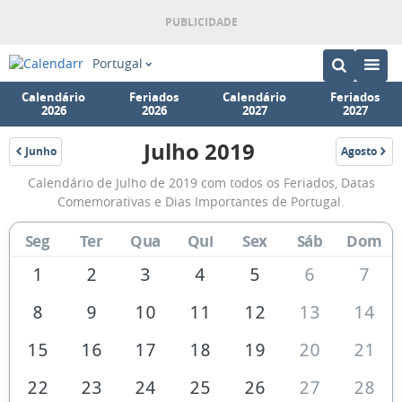
Portugal
Calendário
Feriados
Calendário
Feriados
2026
2026
2027
2027
Julho 2019
Junho
Agosto
2019
2019
Calendário
Calendário de Julho de 2019 com todos os Feriados, Datas
de
Comemorativas e Dias Importantes de Portugal.
Julho
Seg
Ter
Qua
Qui
Sex
Sáb
Dom
de
2019
1
2
3
4
5
6
7
8
9
10
11
12
13
14
15
16
17
18
19
20
21
22
23
24
25
26
27
28