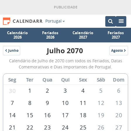
Portugal
Calendário
Feriados
Calendário
Feriados
2026
2026
2027
2027
Julho 2070
Junho
Agosto
2070
2070
Calendário
Calendário de Julho de 2070 com todos os Feriados, Datas
de
Comemorativas e Dias Importantes de Portugal.
Julho
Seg
Ter
Qua
Qui
Sex
Sáb
Dom
de
2070
1
2
3
4
5
6
30
7
8
9
10
11
12
13
14
15
16
17
18
19
20
21
22
23
24
25
26
27