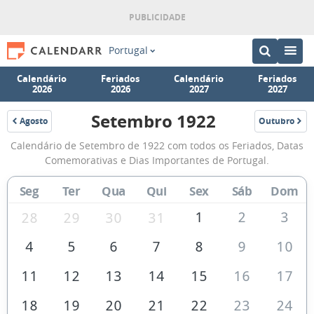
Portugal
Calendário
Feriados
Calendário
Feriados
2026
2026
2027
2027
Setembro 1922
Agosto
Outubro
1922
1922
Calendário
Calendário de Setembro de 1922 com todos os Feriados, Datas
de
Comemorativas e Dias Importantes de Portugal.
Setembro
Seg
Ter
Qua
Qui
Sex
Sáb
Dom
de
1922
1
2
3
28
29
30
31
4
5
6
7
8
9
10
11
12
13
14
15
16
17
18
19
20
21
22
23
24