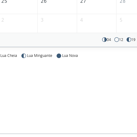
25
26
27
28
2
3
4
5
04
12
19
Lua Cheia
Lua Minguante
Lua Nova