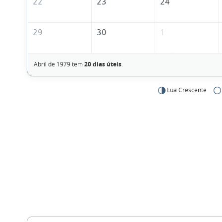
22
23
24
29
30
1
Abril de 1979 tem
20 dias úteis
.
Lua Crescente