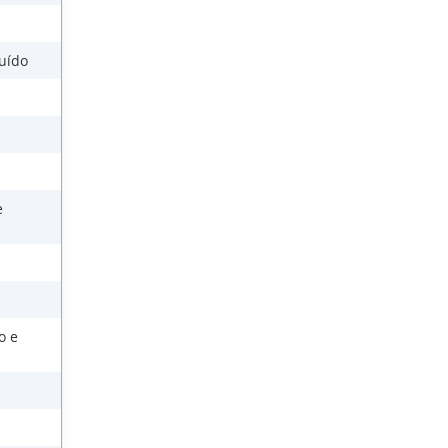
Ruído
e
o e