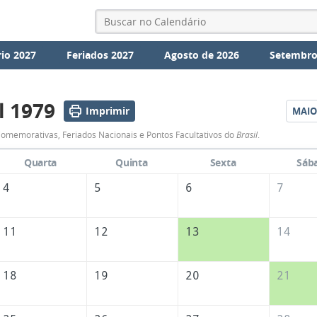
io 2027
Feriados 2027
Agosto de 2026
Setembro
l 1979
Imprimir
MAIO
Calendário
omemorativas, Feriados Nacionais e Pontos Facultativos do
Brasil
.
de
Quarta
Quinta
Sexta
Sáb
Abril
4
5
6
7
de
1979
11
12
13
14
18
19
20
21