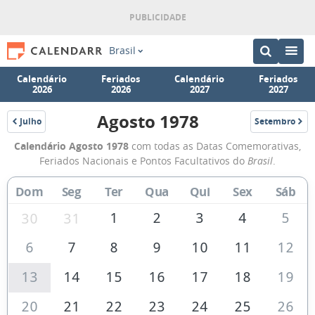
Brasil
Calendário
Feriados
Calendário
Feriados
2026
2026
2027
2027
Agosto 1978
Julho
Setembro
1978
1978
Calendário
Calendário Agosto 1978
com todas as Datas Comemorativas,
de
Feriados Nacionais e Pontos Facultativos do
Brasil
.
Agosto
Dom
Seg
Ter
Qua
Qui
Sex
Sáb
de
1978
1
2
3
4
5
30
31
6
7
8
9
10
11
12
13
14
15
16
17
18
19
20
21
22
23
24
25
26