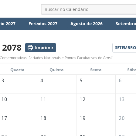
io 2027
Feriados 2027
Agosto de 2026
Setembro
 2078
Imprimir
SETEMBRO
Calendário
Comemorativas, Feriados Nacionais e Pontos Facultativos do
Brasil
.
de
Quarta
Quinta
Sexta
Sáb
Agosto
3
4
5
6
de
2078
10
11
12
13
17
18
19
20