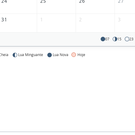
24
25
26
27
31
1
2
3
07
15
23
Cheia
Lua Minguante
Lua Nova
Hoje