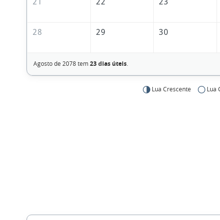
21
22
23
28
29
30
Agosto de 2078 tem
23 dias úteis
.
Lua Crescente
Lua 