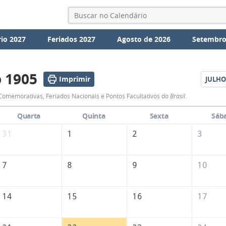
io 2027
Feriados 2027
Agosto de 2026
Setembro
 1905
Imprimir
JULHO
Calendário
omemorativas, Feriados Nacionais e Pontos Facultativos do
Brasil
.
de
Quarta
Quinta
Sexta
Sáb
Junho
31
1
2
3
de
1905
7
8
9
10
14
15
16
17