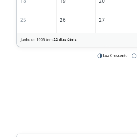
18
19
20
25
26
27
Junho de 1905 tem
22 dias úteis
.
Lua Crescente