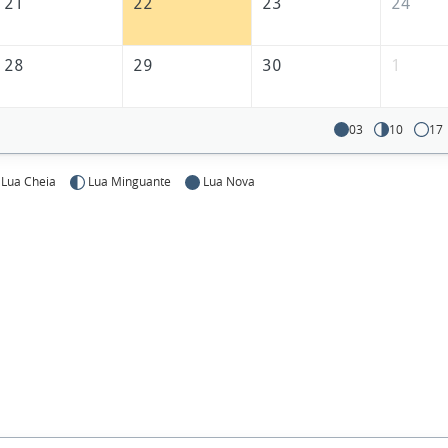
21
22
23
24
28
29
30
1
03
10
17
Lua Cheia
Lua Minguante
Lua Nova