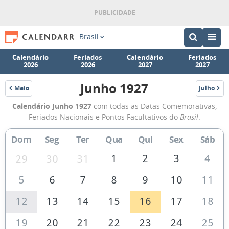
Brasil
Calendário
Feriados
Calendário
Feriados
2026
2026
2027
2027
Junho 1927
Maio
Julho
1927
1927
Calendário
Calendário Junho 1927
com todas as Datas Comemorativas,
de
Feriados Nacionais e Pontos Facultativos do
Brasil
.
Junho
Dom
Seg
Ter
Qua
Qui
Sex
Sáb
de
1927
1
2
3
4
29
30
31
5
6
7
8
9
10
11
12
13
14
15
16
17
18
19
20
21
22
23
24
25