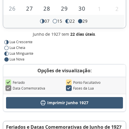
26
27
28
29
30
1
2
07
15
22
29
Junho de 1927 tem
22 dias úteis
.
Lua Crescente
Lua Cheia
Lua Minguante
Lua Nova
Opções de visualização:
Feriado
Ponto Facultativo
Data Comemorativa
Fases da Lua
Imprimir Junho 1927
Feriados e Datas Comemorativas de Junho de 1927