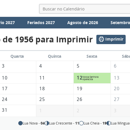
io 2027
Feriados 2027
Agosto de 2026
Setembro
 de 1956 para Imprimir
Imprimir
Quarta
Quinta
Sexta
Sáb
3
4
5
6
10
11
12
13
Nossa Senhora
Aparecida
17
18
19
20
24
25
26
27
31
1
2
3
Lua Nova -
04
Lua Crescente -
11
Lua Cheia -
19
Lua Mingua