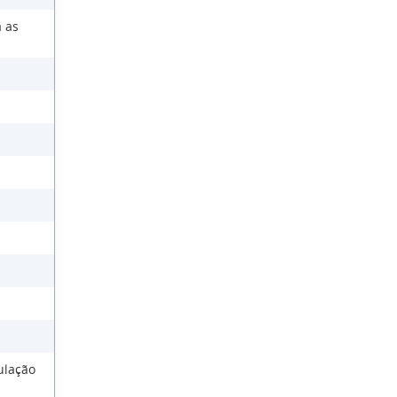
 as
ulação