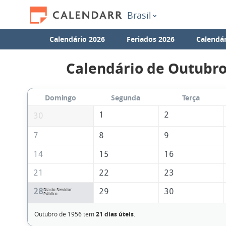
Brasil
Calendário 2026
Feriados 2026
Calendár
Calendário de Outubro
Domingo
Segunda
Terça
1
2
30
7
8
9
14
15
16
21
22
23
28
29
30
Dia do Servidor
Público
Outubro de 1956 tem
21 dias úteis
.