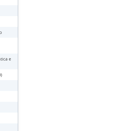
o
tica e
)