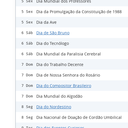
Dia Mundial dos Professores
5 Sex
Dia da Promulgação da Constituição de 1988
5 Sex
Dia da Ave
5 Sex
Dia de São Bruno
6 Sáb
Dia do Tecnólogo
6 Sáb
Dia Mundial da Paralisia Cerebral
6 Sáb
Dia do Trabalho Decente
7 Dom
Dia de Nossa Senhora do Rosário
7 Dom
Dia do Compositor Brasileiro
7 Dom
Dia Mundial do Algodão
7 Dom
Dia do Nordestino
8 Seg
Dia Nacional de Doação de Cordão Umbilical
8 Seg
Dia dos Eventos Curiosos
9 Ter