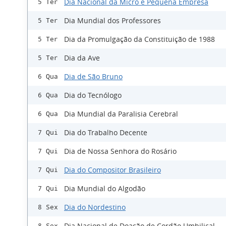
Dia Nacional da Micro e Pequena Empresa
5 Ter
Dia Mundial dos Professores
5 Ter
Dia da Promulgação da Constituição de 1988
5 Ter
Dia da Ave
5 Ter
Dia de São Bruno
6 Qua
Dia do Tecnólogo
6 Qua
Dia Mundial da Paralisia Cerebral
6 Qua
Dia do Trabalho Decente
7 Qui
Dia de Nossa Senhora do Rosário
7 Qui
Dia do Compositor Brasileiro
7 Qui
Dia Mundial do Algodão
7 Qui
Dia do Nordestino
8 Sex
Dia Nacional de Doação de Cordão Umbilical
8 Sex