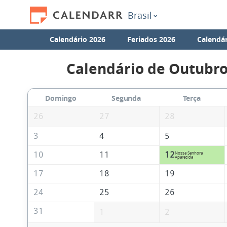
Brasil
Calendário 2026
Feriados 2026
Calendár
Calendário de Outubro
Domingo
Segunda
Terça
26
27
28
3
4
5
10
11
12
Nossa Senhora
Aparecida
17
18
19
24
25
26
31
1
2