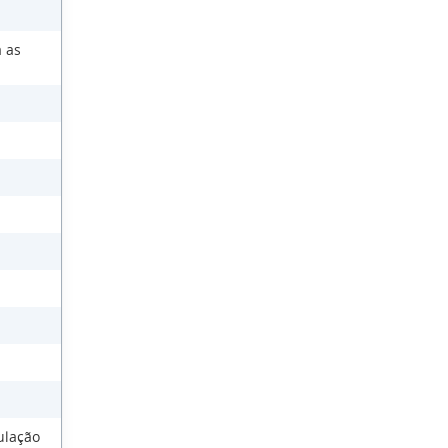
 as
ulação