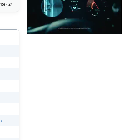
nte -
24
za