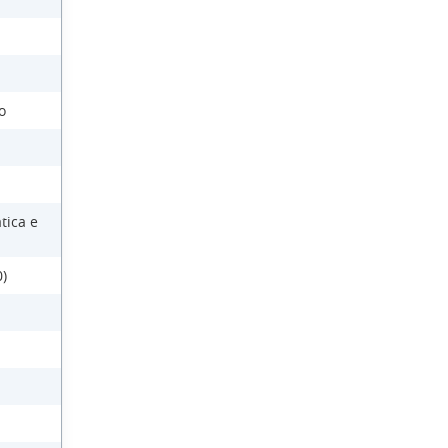
o
tica e
)