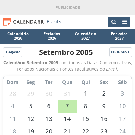
Brasil
Calendário
Feriados
Calendário
Feriados
2026
2026
2027
2027
Setembro 2005
Agosto
Outubro
2005
2005
Calendário
Calendário Setembro 2005
com todas as Datas Comemorativas,
de
Feriados Nacionais e Pontos Facultativos do
Brasil
.
Setembro
Dom
Seg
Ter
Qua
Qui
Sex
Sáb
de
2005
1
2
3
28
29
30
31
4
5
6
7
8
9
10
11
12
13
14
15
16
17
18
19
20
21
22
23
24