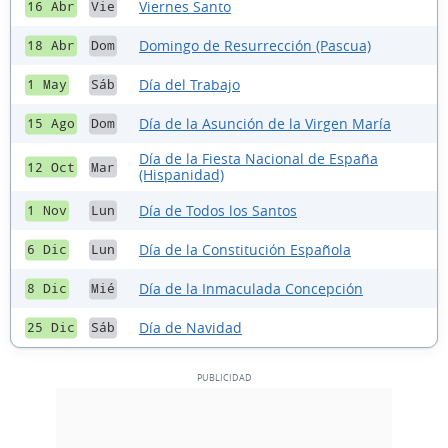
Viernes Santo
16 Abr
Vie
Domingo de Resurrección (Pascua)
18 Abr
Dom
Día del Trabajo
1 May
Sáb
Día de la Asunción de la Virgen María
15 Ago
Dom
Día de la Fiesta Nacional de España
12 Oct
Mar
(Hispanidad)
Día de Todos los Santos
1 Nov
Lun
Día de la Constitución Española
6 Dic
Lun
Día de la Inmaculada Concepción
8 Dic
Mié
Día de Navidad
25 Dic
Sáb