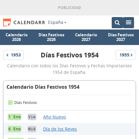
España
Calendario
Días Festivos
Calendario
Días Festivos
2026
2026
2027
2027
Días Festivos 1954
1953
1955
Festivos
Festivos
Días
Calendario con todos los Días Festivos y Fechas Importantes
Festivos
1954 de España.
1954
Calendario Días Festivos 1954
Días Festivos
Año Nuevo
1 Ene
Vie
Día de los Reyes
6 Ene
Mié