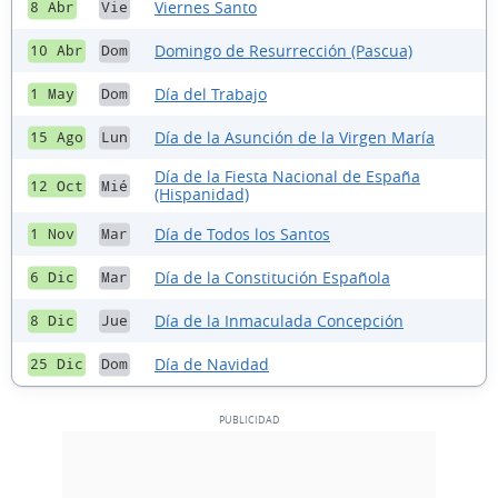
Viernes Santo
8 Abr
Vie
Domingo de Resurrección (Pascua)
10 Abr
Dom
Día del Trabajo
1 May
Dom
Día de la Asunción de la Virgen María
15 Ago
Lun
Día de la Fiesta Nacional de España
12 Oct
Mié
(Hispanidad)
Día de Todos los Santos
1 Nov
Mar
Día de la Constitución Española
6 Dic
Mar
Día de la Inmaculada Concepción
8 Dic
Jue
Día de Navidad
25 Dic
Dom