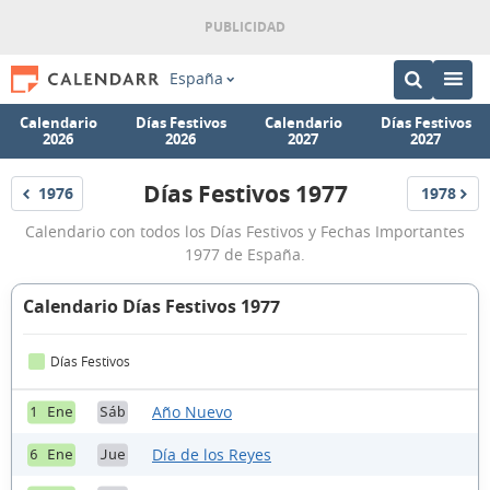
España
Calendario
Días Festivos
Calendario
Días Festivos
2026
2026
2027
2027
Días Festivos 1977
1976
1978
Festivos
Festivos
Días
Calendario con todos los Días Festivos y Fechas Importantes
Festivos
1977 de España.
1977
Calendario Días Festivos 1977
Días Festivos
Año Nuevo
1 Ene
Sáb
Día de los Reyes
6 Ene
Jue