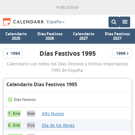
España
Calendario
Días Festivos
Calendario
Días Festivos
2026
2026
2027
2027
Días Festivos 1995
1994
1996
Festivos
Festivos
Días
Calendario con todos los Días Festivos y Fechas Importantes
Festivos
1995 de España.
1995
Calendario Días Festivos 1995
Días Festivos
Año Nuevo
1 Ene
Dom
Día de los Reyes
6 Ene
Vie