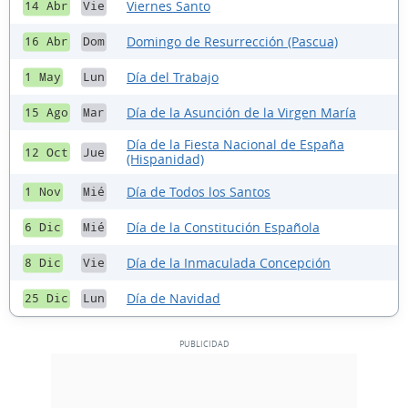
Viernes Santo
14 Abr
Vie
Domingo de Resurrección (Pascua)
16 Abr
Dom
Día del Trabajo
1 May
Lun
Día de la Asunción de la Virgen María
15 Ago
Mar
Día de la Fiesta Nacional de España
12 Oct
Jue
(Hispanidad)
Día de Todos los Santos
1 Nov
Mié
Día de la Constitución Española
6 Dic
Mié
Día de la Inmaculada Concepción
8 Dic
Vie
Día de Navidad
25 Dic
Lun