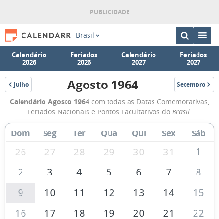
Brasil
Calendário
Feriados
Calendário
Feriados
2026
2026
2027
2027
Agosto 1964
Julho
Setembro
1964
1964
Calendário
Calendário Agosto 1964
com todas as Datas Comemorativas,
de
Feriados Nacionais e Pontos Facultativos do
Brasil
.
Agosto
Dom
Seg
Ter
Qua
Qui
Sex
Sáb
de
1964
1
26
27
28
29
30
31
2
3
4
5
6
7
8
9
10
11
12
13
14
15
16
17
18
19
20
21
22