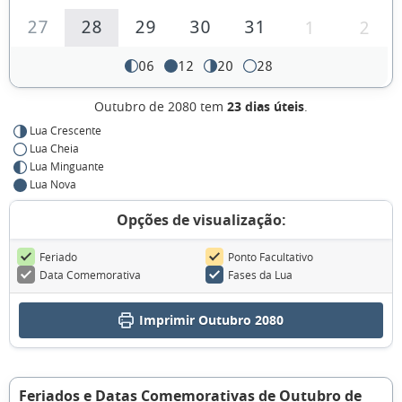
27
28
29
30
31
1
2
06
12
20
28
Outubro de 2080 tem
23 dias úteis
.
Lua Crescente
Lua Cheia
Lua Minguante
Lua Nova
Opções de visualização:
Feriado
Ponto Facultativo
Data Comemorativa
Fases da Lua
Imprimir Outubro 2080
Feriados e Datas Comemorativas de Outubro de