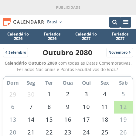
Brasil
Calendário
Feriados
Calendário
Feriados
2026
2026
2027
2027
Outubro 2080
Setembro
Novembro
2080
2080
Calendário
Calendário Outubro 2080
com todas as Datas Comemorativas,
de
Feriados Nacionais e Pontos Facultativos do
Brasil
.
Outubro
Dom
Seg
Ter
Qua
Qui
Sex
Sáb
de
2080
1
2
3
4
5
29
30
6
7
8
9
10
11
12
13
14
15
16
17
18
19
20
21
22
23
24
25
26