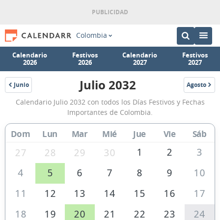
Colombia
Calendario
Festivos
Calendario
Festivos
2026
2026
2027
2027
Julio 2032
Junio
Agosto
2032
2032
Calendario
Calendario Julio 2032 con todos los Días Festivos y Fechas
Julio
Importantes de Colombia.
2032
Dom
Lun
Mar
Mié
Jue
Vie
Sáb
de
Colombia
1
2
3
27
28
29
30
4
5
6
7
8
9
10
11
12
13
14
15
16
17
18
19
20
21
22
23
24