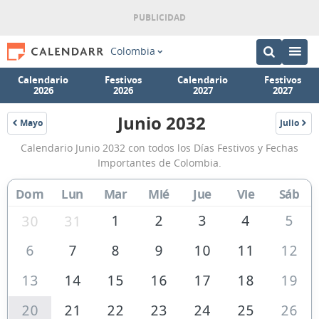
Colombia
Calendario
Festivos
Calendario
Festivos
2026
2026
2027
2027
Junio 2032
Mayo
Julio
2032
2032
Calendario
Calendario Junio 2032 con todos los Días Festivos y Fechas
Junio
Importantes de Colombia.
2032
Dom
Lun
Mar
Mié
Jue
Vie
Sáb
de
Colombia
1
2
3
4
5
30
31
6
7
8
9
10
11
12
13
14
15
16
17
18
19
20
21
22
23
24
25
26